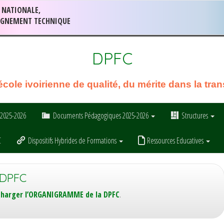
 NATIONALE,
EIGNEMENT TECHNIQUE
DPFC
ole ivoirienne de qualité, du mérite dans la trans
s 2025-2026
Documents Pédagogiques 2025-2026
Structures
C
Dispositifs Hybrides de Formations
Ressources Educatives
 DPFC
charger l’ORGANIGRAMME de la DPFC
.